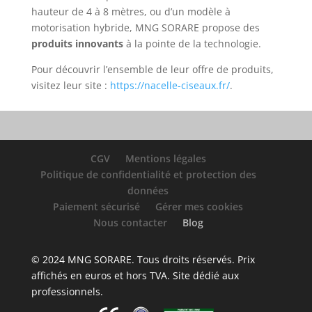
hauteur de 4 à 8 mètres, ou d’un modèle à
motorisation hybride, MNG SORARE propose des
produits innovants
à la pointe de la technologie.
Pour découvrir l’ensemble de leur offre de produits,
visitez leur site :
https://nacelle-ciseaux.fr/
.
CGV
Mentions légales
Politique de confidentialité et protection des
données
Paiement sécurisé
Gérer mes cookies
Nous contacter
Blog
© 2024 MNG SORARE. Tous droits réservés. Prix
affichés en euros et hors TVA. Site dédié aux
professionnels.