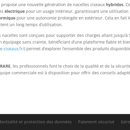
E
propose une nouvelle génération de nacelles ciseaux
hybrides
. C
ois
électrique
pour un usage intérieur, garantissant une utilisation
ermique
pour une autonomie prolongée en extérieur. Cela en fait l
itent un long temps d’utilisation.
les nacelles sont conçues pour supporter des charges allant jusqu’à
 en équipage sans crainte, bénéficiant d’une plateforme fiable et bie
le-ciseaux.fr/
) permet d’explorer l’ensemble des produits disponibl
RARE
, les professionnels font le choix de la qualité et de la sécurit
quipe commerciale est à disposition pour offrir des conseils adapt
dentialité et protection des données
Paiement sécurisé
Gére