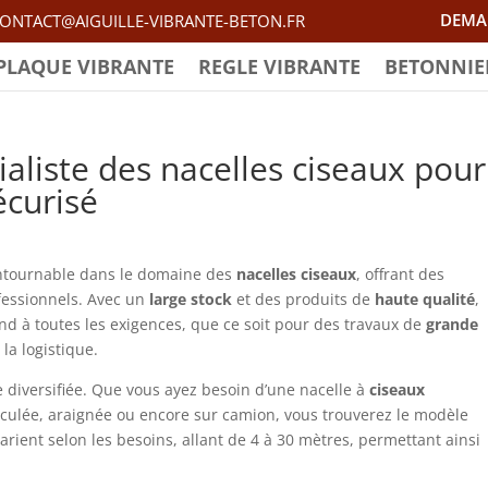
DEMA
ONTACT@AIGUILLE-VIBRANTE-BETON.FR
PLAQUE VIBRANTE
REGLE VIBRANTE
BETONNIE
aliste des nacelles ciseaux pour
écurisé
ntournable dans le domaine des
nacelles ciseaux
, offrant des
fessionnels. Avec un
large stock
et des produits de
haute qualité
,
nd à toutes les exigences, que ce soit pour des travaux de
grande
la logistique.
 diversifiée. Que vous ayez besoin d’une nacelle à
ciseaux
rticulée, araignée ou encore sur camion, vous trouverez le modèle
varient selon les besoins, allant de 4 à 30 mètres, permettant ainsi