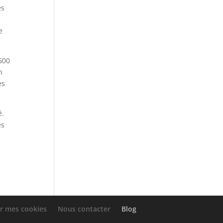
es
e
 500
n
es
é.
és
r mes cookies
Nous contacter
Blog