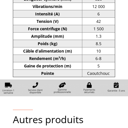
Vibrations/min
12 000
Intensité (A)
6
Tension (V)
42
Force centrifuge (N)
1 500
Amplitude (mm)
1.3
Poids (kg)
8.5
Câble d’alimentation (m)
10
Rendement (m³/h)
6-8
Gaine de protection (m)
5
Pointe
Caoutchouc
Autres produits