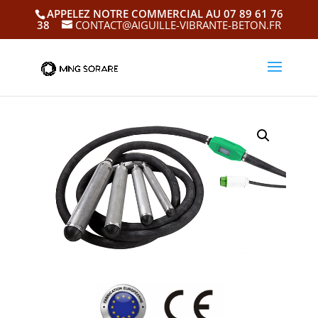
APPELEZ NOTRE COMMERCIAL AU 07 89 61 76
38
CONTACT@AIGUILLE-VIBRANTE-BETON.FR