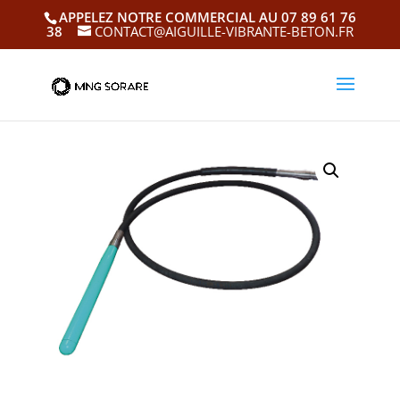
APPELEZ NOTRE COMMERCIAL AU 07 89 61 76
38
CONTACT@AIGUILLE-VIBRANTE-BETON.FR