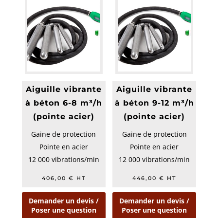
Aiguille vibrante
Aiguille vibrante
à béton 6-8 m³/h
à béton 9-12 m³/h
(pointe acier)
(pointe acier)
Gaine de protection
Gaine de protection
Pointe en acier
Pointe en acier
12 000 vibrations/min
12 000 vibrations/min
406,00
€
HT
446,00
€
HT
Demander un devis /
Demander un devis /
Poser une question
Poser une question