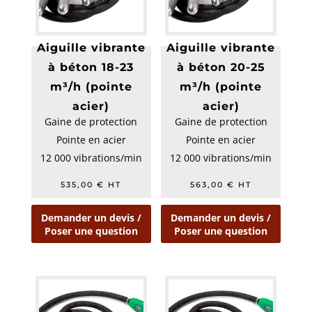
Aiguille vibrante
Aiguille vibrante
à béton 18-23
à béton 20-25
m³/h (pointe
m³/h (pointe
acier)
acier)
Gaine de protection
Gaine de protection
Pointe en acier
Pointe en acier
12 000 vibrations/min
12 000 vibrations/min
535,00
€
HT
563,00
€
HT
Demander un devis /
Demander un devis /
Poser une question
Poser une question