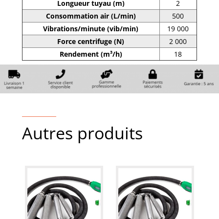
Longueur tuyau (m)
2
Consommation air (L/min)
500
Vibrations/minute (vib/min)
19 000
Force centrifuge (N)
2 000
Rendement (m³/h)
18
Autres produits