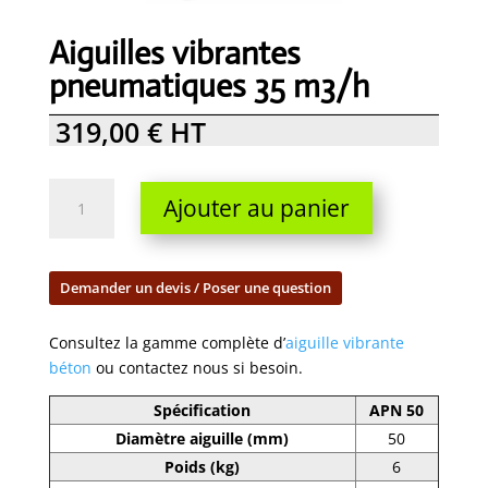
Aiguilles vibrantes
pneumatiques 35 m3/h
319,00
€
HT
Aiguilles
Ajouter au panier
vibrantes
pneumatiques
35
Demander un devis / Poser une question
m3/h
quantity
Consultez la gamme complète d’
aiguille vibrante
béton
ou contactez nous si besoin.
Spécification
APN 50
Diamètre aiguille (mm)
50
Poids (kg)
6