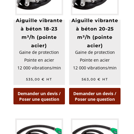
Aiguille vibrante
Aiguille vibrante
à béton 18-23
à béton 20-25
m³/h (pointe
m³/h (pointe
acier)
acier)
Gaine de protection
Gaine de protection
Pointe en acier
Pointe en acier
12 000 vibrations/min
12 000 vibrations/min
535,00
€
HT
563,00
€
HT
Demander un devis /
Demander un devis /
Poser une question
Poser une question