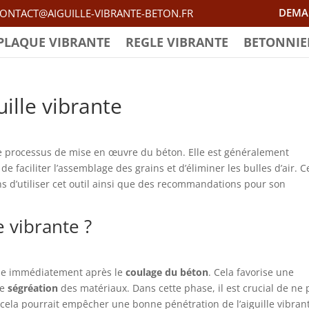
DEMA
ONTACT@AIGUILLE-VIBRANTE-BETON.FR
PLAQUE VIBRANTE
REGLE VIBRANTE
BETONNIE
uille vibrante
le processus de mise en œuvre du béton. Elle est généralement
 de faciliter l’assemblage des grains et d’éliminer les bulles d’air. C
ons d’utiliser cet outil ainsi que des recommandations pour son
e vibrante ?
diale immédiatement après le
coulage du béton
. Cela favorise une
ne
ségréation
des matériaux. Dans cette phase, il est crucial de ne 
cela pourrait empêcher une bonne pénétration de l’aiguille vibran