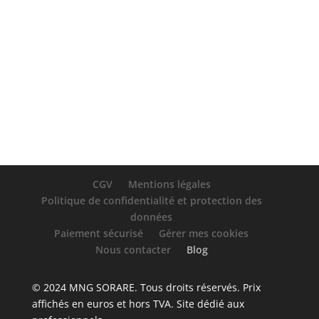
À propos
Publications
Commentaires
CGV
Mentions légales
Politique de confidentialité et protection des
données
Paiement sécurisé
Gérer mes cookies
Nous contacter
Blog
© 2024 MNG SORARE. Tous droits réservés. Prix
affichés en euros et hors TVA. Site dédié aux