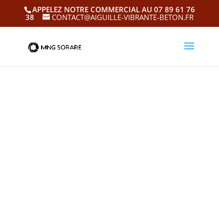
APPELEZ NOTRE COMMERCIAL AU 07 89 61 76
38
CONTACT@AIGUILLE-VIBRANTE-BETON.FR
Guil
lau
me
Sor
re